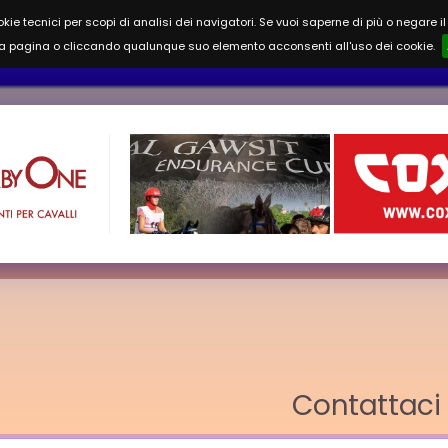
okie tecnici per scopi di analisi dei navigatori. Se vuoi saperne di più o negare 
Home
For
 pagina o cliccando qualunque suo elemento acconsenti all'uso dei cookie.
Contattaci