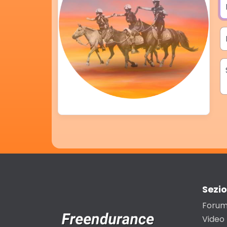
N
E
M
Sezio
Foru
Video