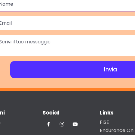
ome
mail
essaggio
Invia
ni
Social
Links
m
FISE
Endurance On 